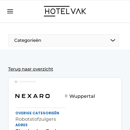
NL
hotelvak.eu
NL
EN
BE
EN
FR
Categorieën
Terug naar overzicht
GESPONSORD
Duurzaam & Circulair
Wuppertal
Hoteltech
Personeel & Opleiding
OVERIGE CATEGORIEËN
Robotstofzuigers
Wellness & Comfort
ADRES