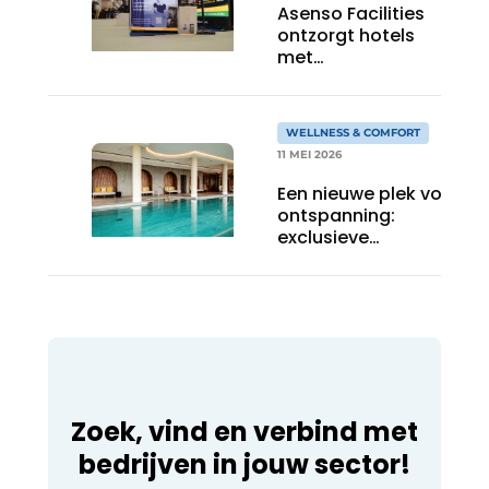
Asenso Facilities
ontzorgt hotels
met
housekeeping,
receptie en
schoonmaak
WELLNESS & COMFORT
11 MEI 2026
Een nieuwe plek voor
ontspanning:
exclusieve
wellnessmemberships
bij Hotel Eindhoven-
Best.
Zoek, vind en verbind met
bedrijven in jouw sector!