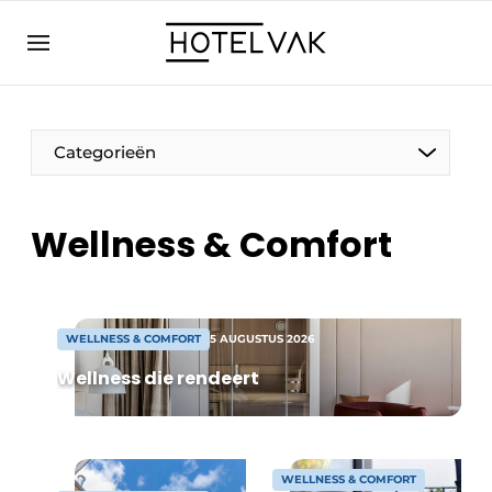
NL
hotelvak.eu
NL
EN
BE
EN
FR
Categorieën
Wellness & Comfort
Duurzaam & Circulair
WELLNESS & COMFORT
5 AUGUSTUS 2026
Hoteltech
Wellness die rendeert
Personeel & Opleiding
Wellness & Comfort
WELLNESS & COMFORT