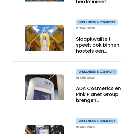
herdefinieert
Nederlandse luxe-
standaard: wint
Best Luxury Hotel
WELLNESS & COMFORT
Award binnen
11 JUNI 2026
eerste jaar
Slaapkwaliteit
speelt ook binnen
hostels een
grotere rol
WELLNESS & COMFORT
18 MEI 2026
ADA Cosmetics en
Pink Planet Group
brengen
hoteloplossingen
voor cosmetica
en water samen
WELLNESS & COMFORT
18 MEI 2026