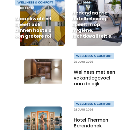
WELLNESS & COMFORT
13 JULI 2026
29 JULI 2026
Hedendaagse
Slaapkwaliteit
hotelbeleving
speelt ook
speelt in op
binnen hostels
hygiëne,
een grotere rol
luchtkwaliteit en
welzijn
WELLNESS & COMFORT
29 JUNI 2026
Wellness met een
vakantiegevoel
aan de dijk
WELLNESS & COMFORT
25 JUNI 2026
Hotel Thermen
Berendonck