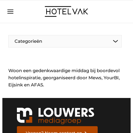
NL
hotelvak.eu
NL
EN
BE
EN
FR
Categorieën
Woon een gedenkwaardige middag bij boordevol
hotelinspiratie, georganiseerd door Mews, YourBI,
Eijsink en AFAS.
Duurzaam & Circulair
Hoteltech
Personeel & Opleiding
Wellness & Comfort