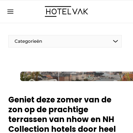
NL
hotelvak.eu
NL
EN
BE
EN
FR
Categorieën
Duurzaam & Circulair
Geniet deze zomer van de
Hoteltech
zon op de prachtige
Personeel & Opleiding
terrassen van nhow en NH
Wellness & Comfort
Collection hotels door heel