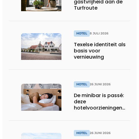
gastvrijheid aan de
Turfroute
HOTEL
8 JULI 2026
Texelse identiteit als
basis voor
vernieuwing
HOTEL
26 JUNI 2026
De minibar is passé:
deze
hotelvoorzieningen
vinden Nederlanders
compleet overbodig
HOTEL
26 JUNI 2026