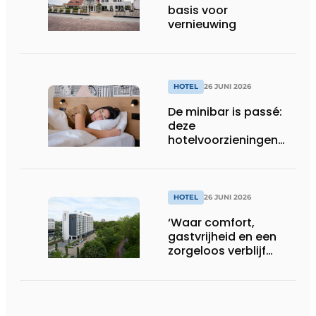
basis voor
vernieuwing
HOTEL
26 JUNI 2026
De minibar is passé:
deze
hotelvoorzieningen
vinden Nederlanders
compleet overbodig
HOTEL
26 JUNI 2026
‘Waar comfort,
gastvrijheid en een
zorgeloos verblijf
samenkomen’