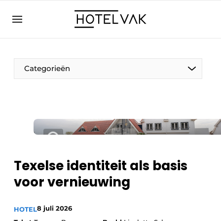
NL
hotelvak.eu
NL
EN
BE
EN
FR
Categorieën
Duurzaam & Circulair
Texelse identiteit als basis
Hoteltech
voor vernieuwing
Personeel & Opleiding
Wellness & Comfort
8 juli 2026
HOTEL