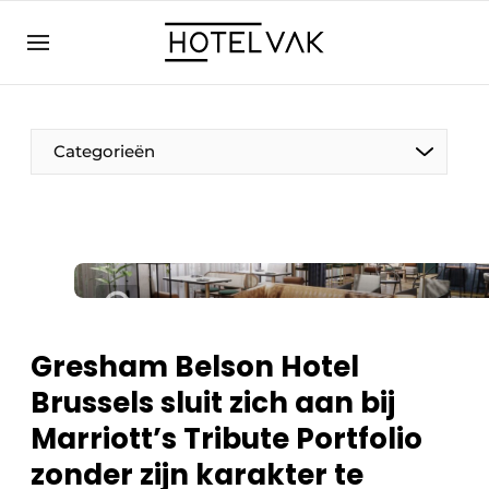
NL
hotelvak.eu
NL
EN
BE
EN
FR
Categorieën
Duurzaam & Circulair
Gresham Belson Hotel
Hoteltech
Brussels sluit zich aan bij
Personeel & Opleiding
Marriott’s Tribute Portfolio
Wellness & Comfort
zonder zijn karakter te