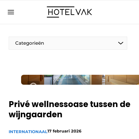
NL
hotelvak.eu
NL
EN
BE
EN
FR
Categorieën
Duurzaam & Circulair
Privé wellnessoase tussen de
Hoteltech
wijngaarden
Personeel & Opleiding
Wellness & Comfort
17 februari 2026
INTERNATIONAAL