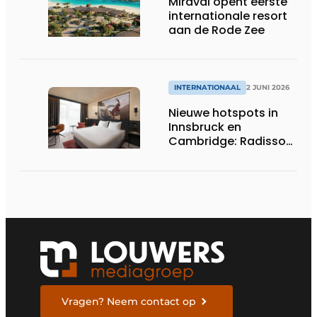
Miraval opent eerste
internationale resort
aan de Rode Zee
INTERNATIONAAL
2 JUNI 2026
Nieuwe hotspots in
Innsbruck en
Cambridge: Radisson
Hotel Group opent
twee nieuwe hotels
Vragen? Neem contact op