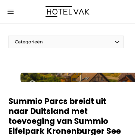
NL
hotelvak.eu
NL
EN
BE
EN
FR
Categorieën
Duurzaam & Circulair
Summio Parcs breidt uit
Hoteltech
naar Duitsland met
Personeel & Opleiding
toevoeging van Summio
Wellness & Comfort
Eifelpark Kronenburger See