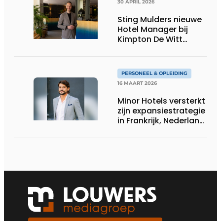
30 APRIL 2026
Sting Mulders nieuwe
Hotel Manager bij
Kimpton De Witt
Amsterdam
PERSONEEL & OPLEIDING
16 MAART 2026
Minor Hotels versterkt
zijn expansiestrategie
in Frankrijk, Nederland
en andere Franstalige
Europese landen met
de benoeming van
Alexis Boudrand