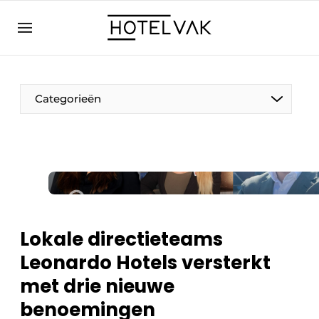
NL
hotelvak.eu
NL
EN
BE
EN
FR
Categorieën
Duurzaam & Circulair
Lokale directieteams
Hoteltech
Leonardo Hotels versterkt
Personeel & Opleiding
met drie nieuwe
Wellness & Comfort
benoemingen