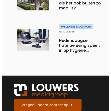
als het ook buiten zo
mooi is?
WELLNESS & COMFORT
13 JULI 2026
Hedendaagse
hotelbeleving speelt
in op hygiëne,
luchtkwaliteit en
welzijn
Vragen? Neem contact op