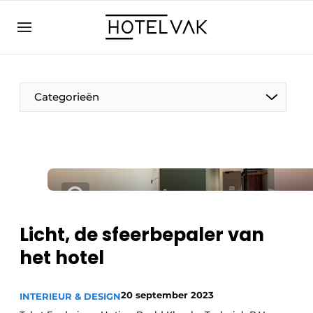
NL
hotelvak.eu
NL
EN
BE
EN
FR
Categorieën
Duurzaam & Circulair
Licht, de sfeerbepaler van
Hoteltech
het hotel
Personeel & Opleiding
Wellness & Comfort
20 september 2023
INTERIEUR & DESIGN