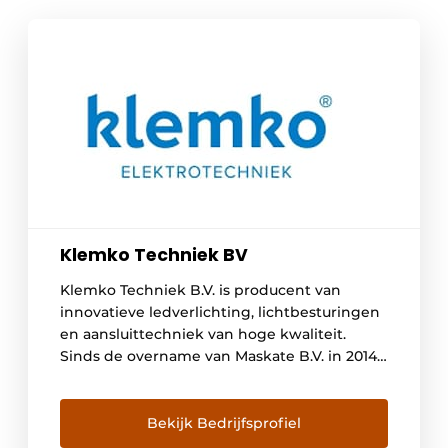
Klemko Techniek BV
Klemko Techniek B.V. is producent van
innovatieve ledverlichting, lichtbesturingen
en aansluittechniek van hoge kwaliteit.
Sinds de overname van Maskate B.V. in 2014
behoren ook de Mepac
bevestigingsmaterialen en Canalit
kabelkanalen tot het assortiment. Hoe divers
Bekijk Bedrijfsprofiel
het productassortiment ook is, het