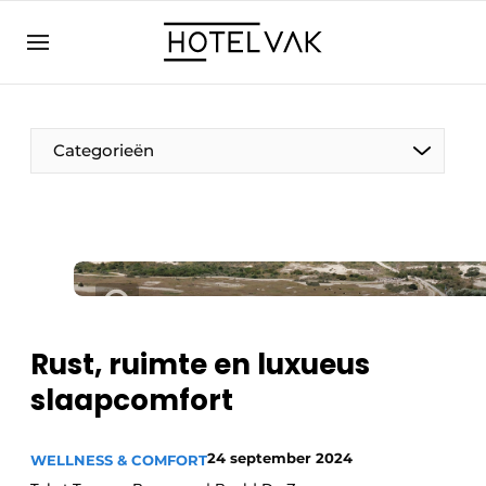
NL
hotelvak.eu
NL
EN
BE
EN
FR
Categorieën
Duurzaam & Circulair
Rust, ruimte en luxueus
Hoteltech
slaapcomfort
Personeel & Opleiding
Wellness & Comfort
24 september 2024
WELLNESS & COMFORT