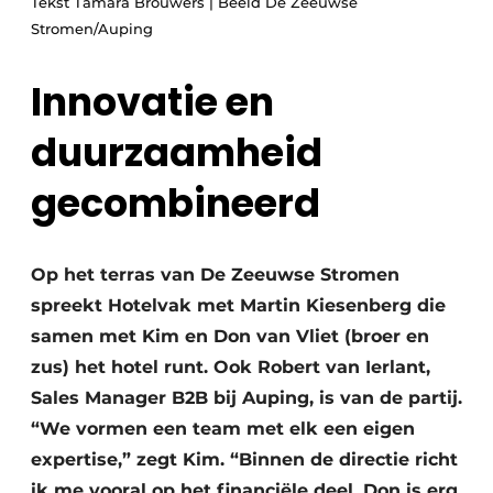
Tekst Tamara Brouwers | Beeld De Zeeuwse
Stromen/Auping
Innovatie en
duurzaamheid
gecombineerd
Op het terras van De Zeeuwse Stromen
spreekt Hotelvak met Martin Kiesenberg die
samen met Kim en Don van Vliet (broer en
zus) het hotel runt. Ook Robert van Ierlant,
Sales Manager B2B bij Auping, is van de partij.
“We vormen een team met elk een eigen
expertise,” zegt Kim. “Binnen de directie richt
ik me vooral op het financiële deel. Don is erg