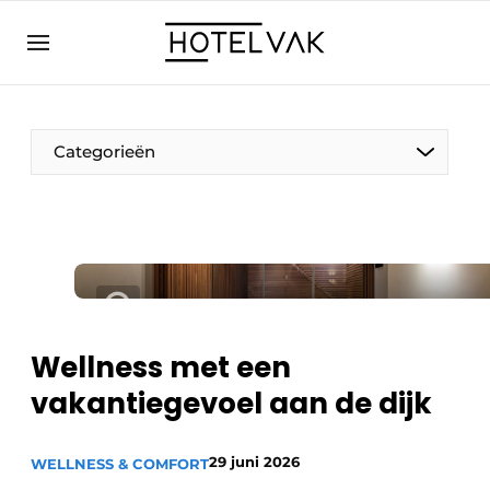
NL
hotelvak.eu
NL
EN
BE
EN
FR
Categorieën
Duurzaam & Circulair
Wellness met een
Hoteltech
vakantiegevoel aan de dijk
Personeel & Opleiding
Wellness & Comfort
29 juni 2026
WELLNESS & COMFORT