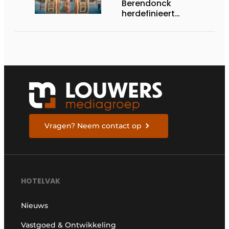
Berendonck
herdefinieert
Nederlandse luxe-
standaard: wint Best
Luxury Hotel Award
binnen eerste jaar
Vragen? Neem contact op
HOTELVAK
Nieuws
Vastgoed & Ontwikkeling