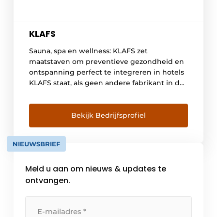
KLAFS
Sauna, spa en wellness: KLAFS zet
maatstaven om preventieve gezondheid en
ontspanning perfect te integreren in hotels
KLAFS staat, als geen andere fabrikant in de
branche, voor innovatie, design en kwaliteit.
Als wereldmarktleider in sauna’s en met
meer dan 800 medewerkers heeft KLAFS al
Bekijk Bedrijfsprofiel
bijna een eeuw lang wereldwijd meer dan
240.000 KLAFS-sauna’s gerealiseerd en […]
NIEUWSBRIEF
Meld u aan om nieuws & updates te
ontvangen.