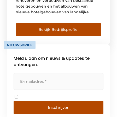
renoveren en verbouwen van bestaande
hotelgebouwen en het afbouwen van
nieuwe hotelgebouwen van landelijke
hotelketens. De uitgangspunten bij deze
projecten zijn moderniseren, verduurzamen
en toekomstbestendig maken. Pleijsier
Bekijk Bedrijfsprofiel
Hotelrenovatie combineert daarbij twee van
haar sterke punten: de kwaliteiten en kennis
NIEUWSBRIEF
op het gebied van product- en proces
denken en jarenlange […]
Meld u aan om nieuws & updates te
ontvangen.
Inschrijven