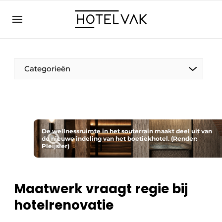
NL
hotelvak.eu
NL
EN
BE
EN
FR
Categorieën
De wellnessruimte in het souterrain maakt deel uit van
de nieuwe indeling van het boetiekhotel. (Render:
Duurzaam & Circulair
Pleijsier)
Hoteltech
Maatwerk vraagt regie bij
Personeel & Opleiding
hotelrenovatie
Wellness & Comfort