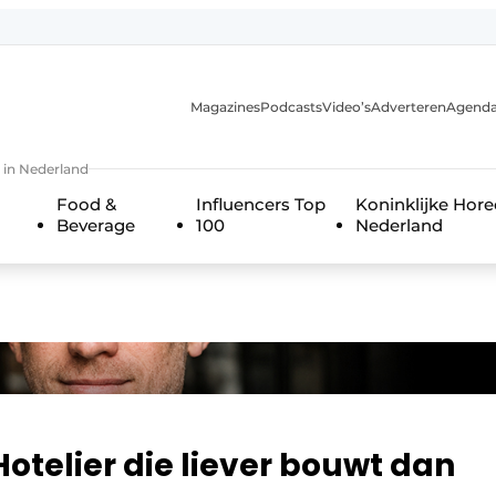
Magazines
Podcasts
Video’s
Adverteren
Agend
 in Nederland
Food &
Influencers Top
Koninklijke Hor
Beverage
100
Nederland
 Hotelier die liever bouwt dan