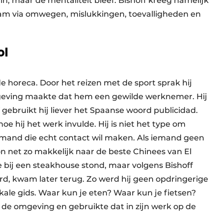
in, maar de mentaliteit bleef. Bishoff kreeg namelijk
kwam via omwegen, mislukkingen, toevalligheden en
ol
e horeca. Door het reizen met de sport sprak hij
mgeving maakte dat hem een gewilde werknemer. Hij
 gebruikt hij liever het Spaanse woord publicidad.
hoe hij het werk invulde. Hij is niet het type om
mand die echt contact wil maken. Als iemand geen
on net zo makkelijk naar de beste Chinees van El
e bij een steakhouse stond, maar volgens Bishoff
rd, kwam later terug. Zo werd hij geen opdringerige
kale gids. Waar kun je eten? Waar kun je fietsen?
 de omgeving en gebruikte dat in zijn werk op de