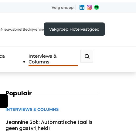
Volg ons op
Vakgroep Hotelvastgoed
a
Nieuwsbrief
Bedrijvenindex
eca
Interviews &
Columns
Populair
INTERVIEWS & COLUMNS
Jeannine Sok: Automatische taal is
geen gastvrijheid!