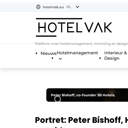
NL
hotelvak.eu
NL
EN
BE
EN
FR
Platform over hotelmanagement, inrichting en design
Hotelmanagement
Interieur &
Nieuws
Design
Peter Bishoff, co-founder 3B Hotels.
Portret: Peter Bishoff,