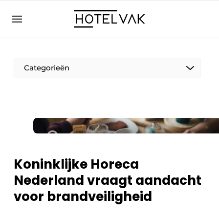
NL
hotelvak.eu
NL
EN
BE
EN
FR
Categorieën
Duurzaam & Circulair
Koninklijke Horeca
Hoteltech
Nederland vraagt aandacht
Personeel & Opleiding
voor brandveiligheid
Wellness & Comfort