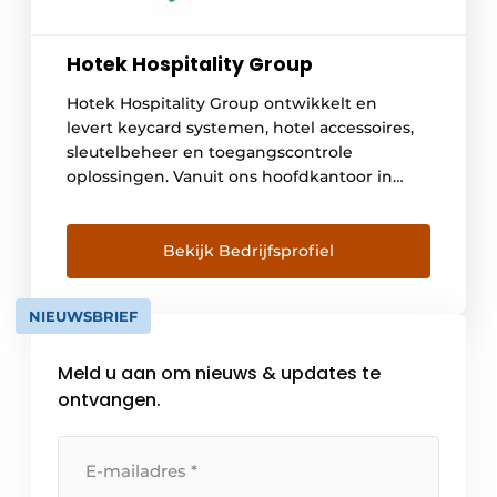
Hotek Hospitality Group
Hotek Hospitality Group ontwikkelt en
levert keycard systemen, hotel accessoires,
sleutelbeheer en toegangscontrole
oplossingen. Vanuit ons hoofdkantoor in
Etten-Leur bedienen wij meer dan 10.000
klanten wereldwijd. Hotek Hospitality Group
is sinds 1999 marktleider op het gebied van
Bekijk Bedrijfsprofiel
hotelsloten en ontwikkelt innovatieve
systemen voor offline- en online
NIEUWSBRIEF
toepassingen gebaseerd op de nieuwste
technieken. Hotek heeft een eigen
Meld u aan om nieuws & updates te
montage- […]
ontvangen.