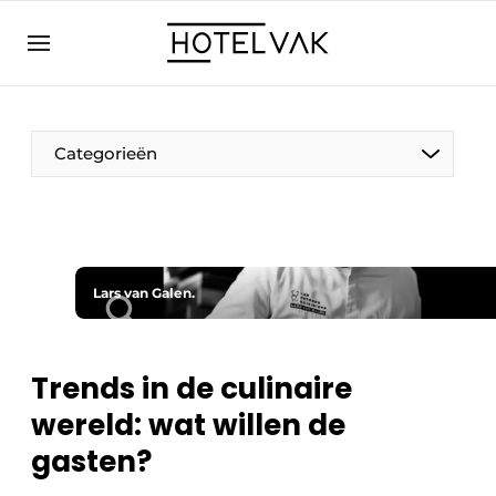
NL
hotelvak.eu
NL
EN
BE
EN
FR
Categorieën
Lars van Galen.
Duurzaam & Circulair
Hoteltech
Trends in de culinaire
wereld: wat willen de
Personeel & Opleiding
gasten?
Wellness & Comfort