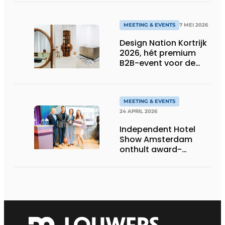
afterhours-
programma
MEETING & EVENTS
7 MEI 2026
Design Nation Kortrijk
2026, hét premium
B2B-event voor de
design professional,
belooft opnieuw
groots uit te pakken
MEETING & EVENTS
24 APRIL 2026
Independent Hotel
Show Amsterdam
onthult award-
winnaars en eerste
Hotel Influencers 100