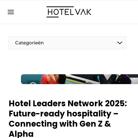
NL
hotelvak.eu
NL
EN
BE
EN
FR
Categorieën
Duurzaam & Circulair
Hotel Leaders Network 2025:
Hoteltech
Future-ready hospitality –
Personeel & Opleiding
Connecting with Gen Z &
Wellness & Comfort
Alpha