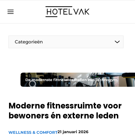
NL
hotelvak.eu
NL
EN
BE
EN
FR
Categorieën
De modernste fittnesstoestellen van Technogym.
Duurzaam & Circulair
Hoteltech
Moderne fitnessruimte voor
bewoners én externe leden
Personeel & Opleiding
Wellness & Comfort
21 januari 2026
WELLNESS & COMFORT