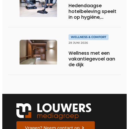
Hedendaagse
hotelbeleving speelt
in op hygiëne,
luchtkwaliteit en
welzijn
WELLNESS & COMFORT
29 JUNI 2026
Wellness met een
vakantiegevoel aan
de dijk
Vragen? Neem contact op