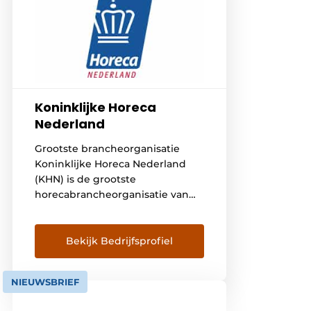
Koninklijke Horeca
Nederland
Grootste brancheorganisatie
Koninklijke Horeca Nederland
(KHN) is de grootste
horecabrancheorganisatie van
het land, met ruim 20.000
horecaondernemers en daarmee
zo\’n 255.000
Bekijk Bedrijfsprofiel
horecamedewerkers die wij
vertegenwoordigen. We zetten
NIEUWSBRIEF
ons in voor de branche, geven
advies en houden al het nieuws