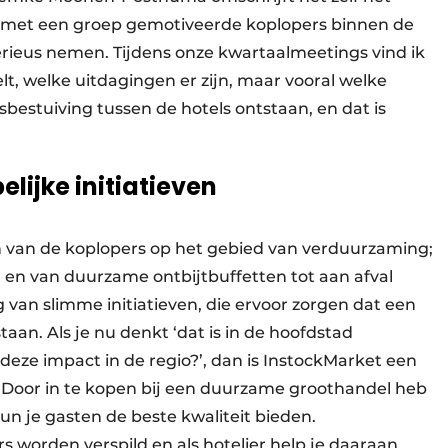
n met een groep gemotiveerde koplopers binnen de
rieus nemen. Tijdens onze kwartaalmeetings vind ik
lt, welke uitdagingen er zijn, maar vooral welke
isbestuiving tussen de hotels ontstaan, en dat is
ijke initiatieven
n van de koplopers op het gebied van verduurzaming;
n en van duurzame ontbijtbuffetten tot aan afval
van slimme initiatieven, die ervoor zorgen dat een
taan. Als je nu denkt ‘dat is in de hoofdstad
eze impact in de regio?’, dan is InstockMarket een
 Door in te kopen bij een duurzame groothandel heb
un je gasten de beste kwaliteit bieden.
 worden verspild en als hotelier help je daaraan