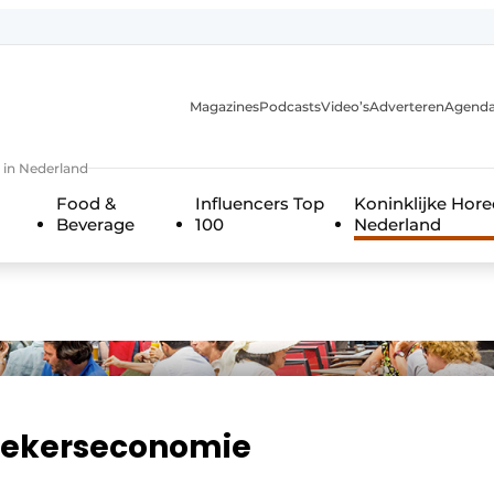
Magazines
Podcasts
Video’s
Adverteren
Agend
 in Nederland
Food &
Influencers Top
Koninklijke Hor
Beverage
100
Nederland
oekerseconomie