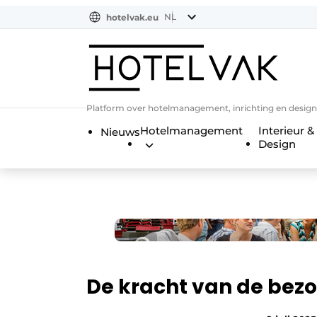
NL
hotelvak.eu
NL
EN
BE
EN
FR
Platform over hotelmanagement, inrichting en design
Hotelmanagement
Interieur &
Nieuws
Design
De kracht van de bez