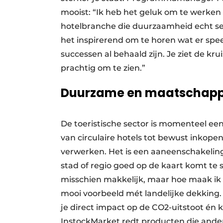
mooist: “Ik heb het geluk om te werke
hotelbranche die duurzaamheid echt se
het inspirerend om te horen wat er spee
successen al behaald zijn. Je ziet de kru
prachtig om te zien.”
Duurzame en maatschappel
De toeristische sector is momenteel ee
van circulaire hotels tot bewust inkope
verwerken. Het is een aaneenschakeling 
stad of regio goed op de kaart komt te s
misschien makkelijk, maar hoe maak ik d
mooi voorbeeld mét landelijke dekking.
je direct impact op de CO2-uitstoot én k
InstockMarket redt producten die anders