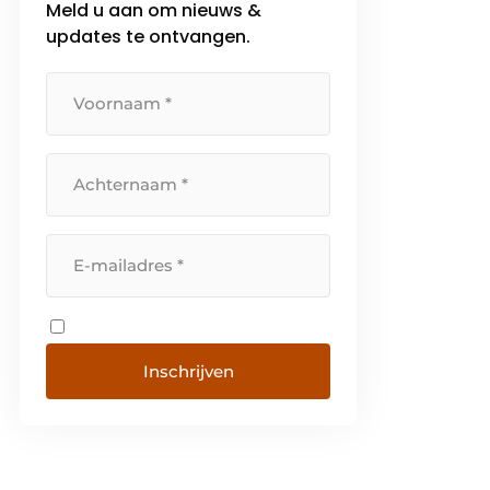
Meld u aan om nieuws &
rondom horeca in de gaten. Ook
komen we zelf regelmatig met
updates te ontvangen.
campagnes die moeten zorgen
voor […]
Inschrijven