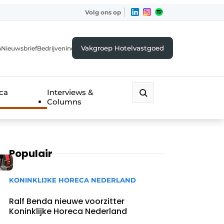
Volg ons op
Vakgroep Hotelvastgoed
a
Nieuwsbrief
Bedrijvenindex
eca
Interviews &
Columns
Populair
KONINKLIJKE HORECA NEDERLAND
Ralf Benda nieuwe voorzitter
Koninklijke Horeca Nederland