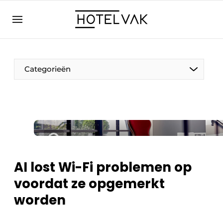
NL
hotelvak.eu
NL
EN
BE
EN
FR
Categorieën
Duurzaam & Circulair
AI lost Wi-Fi problemen op
Hoteltech
voordat ze opgemerkt
Personeel & Opleiding
worden
Wellness & Comfort